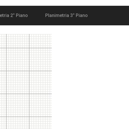
etria 2° Piano
Planimetria 3° Piano