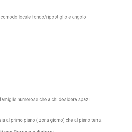
n comodo locale fondo/ripostiglio e angolo
 a famiglie numerose che a chi desidera spazi
ia al primo piano ( zona giorno) che al piano terra.
i con Perugia e dintorni
.