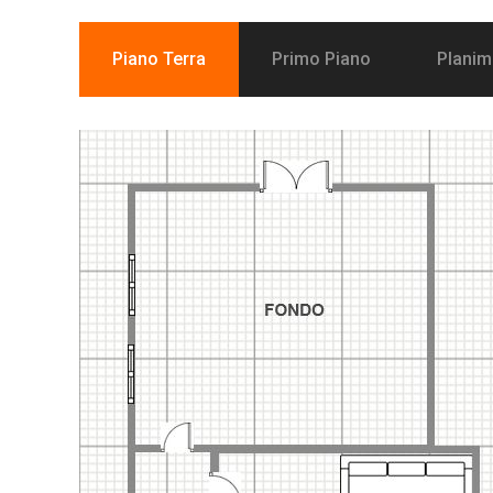
Piano Terra
Primo Piano
Planim