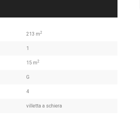
2
213 m
1
2
15 m
G
4
villetta a schiera