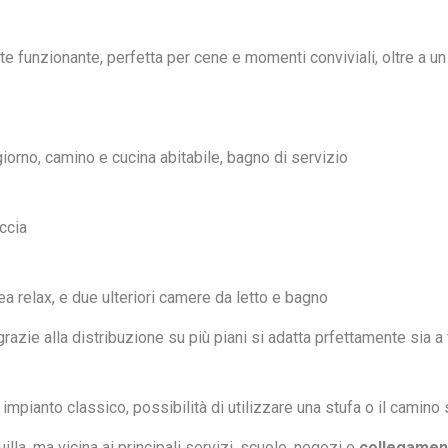
te funzionante, perfetta per cene e momenti conviviali, oltre a u
no, camino e cucina abitabile, bagno di servizio
ccia
a relax, e due ulteriori camere da letto e bagno
 grazie alla distribuzione su più piani si adatta prfettamente sia
mpianto classico, possibilità di utilizzare una stufa o il camino s
lla, ma vicina ai principali servizi, scuole, negozi e
collegament