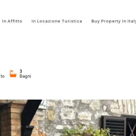
In Affitto
In Locazione Turistica
Buy Property In Ital
3
tto
Bagni