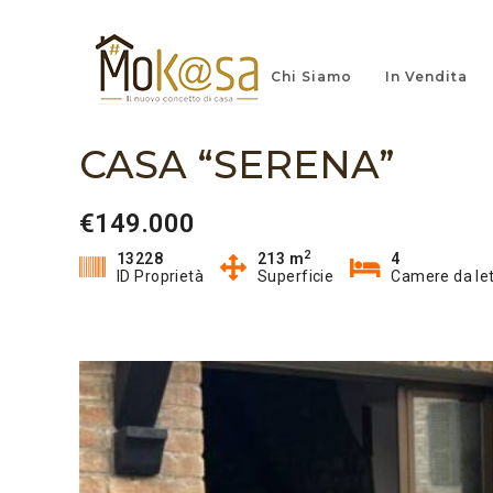
Chi Siamo
In Vendita
CASA “SERENA”
€149.000
2
13228
213 m
4
ID Proprietà
Superficie
Camere da le