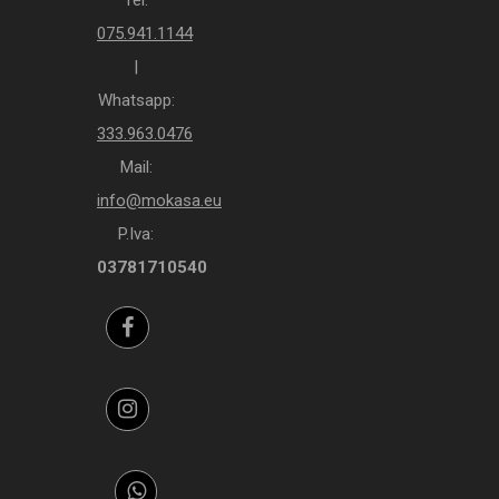
075.941.1144
|
Whatsapp:
333.963.0476
Mail:
info@mokasa.eu
P.Iva:
03781710540
Facebook
Instagram
Whatsapp