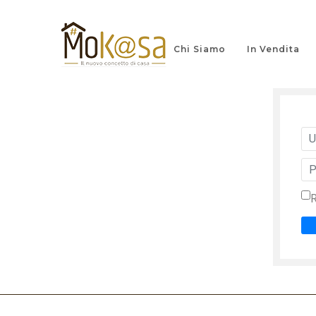
Chi Siamo
In Vendita
Us
Pa
R