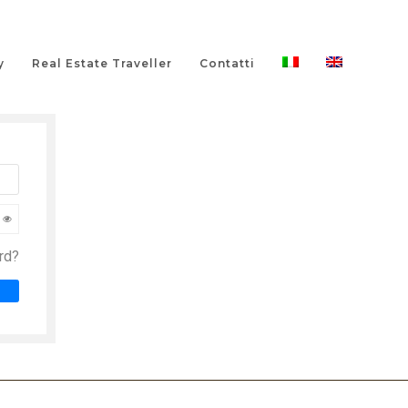
y
Real Estate Traveller
Contatti
rd?