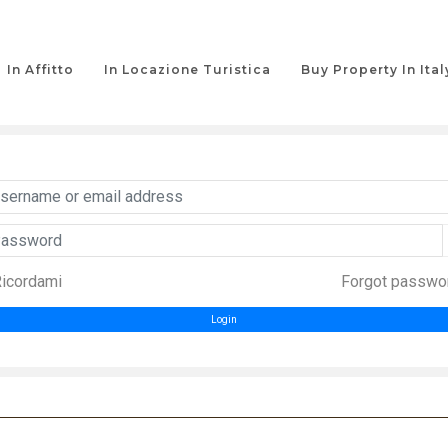
In Affitto
In Locazione Turistica
Buy Property In Ital
ername or email address
ssword
icordami
Forgot passwo
Login