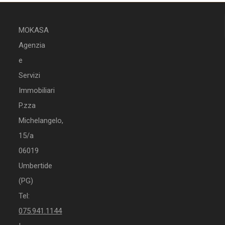
MOKASA
Agenzia
e
Servizi
Immobiliari
P.zza
Michelangelo,
15/a
06019
Umbertide
(PG)
Tel:
075.941.1144