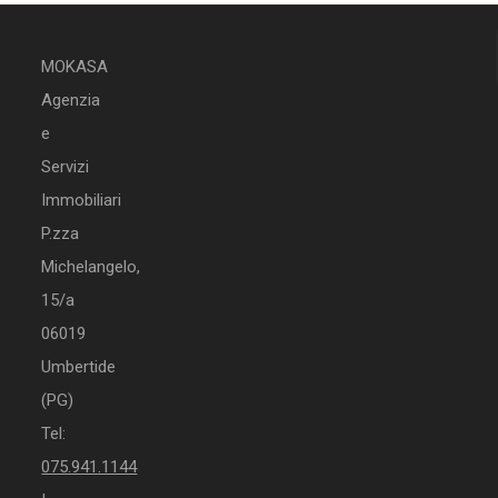
MOKASA
Agenzia
e
Servizi
Immobiliari
P.zza
Michelangelo,
15/a
06019
Umbertide
(PG)
Tel:
075.941.1144