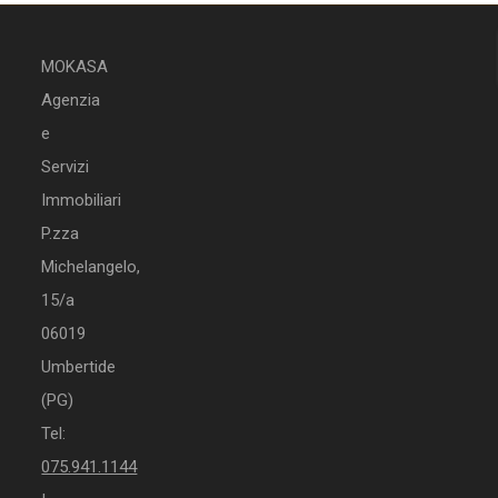
MOKASA
Agenzia
e
Servizi
Immobiliari
P.zza
Michelangelo,
15/a
06019
Umbertide
(PG)
Tel:
075.941.1144