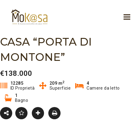
CASA “PORTA DI
MONTONE”
€138.000
2
12285
209 m
4
ID Proprietà
Superficie
Camere da letto
1
Bagno