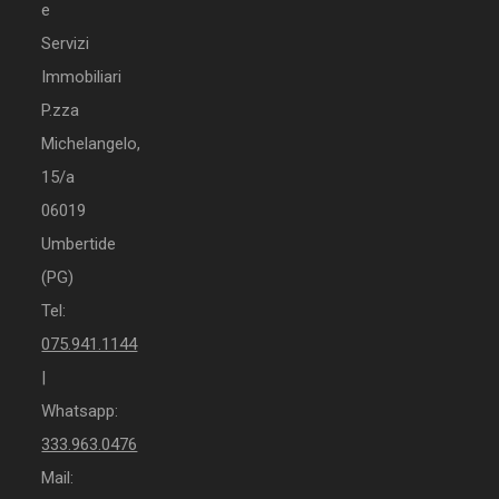
e
Servizi
Immobiliari
P.zza
Michelangelo,
15/a
06019
Umbertide
(PG)
Tel:
075.941.1144
|
Whatsapp:
333.963.0476
Mail: