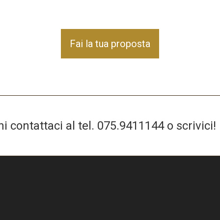
Fai la tua proposta
 contattaci al tel.
075.9411144
o scrivici!