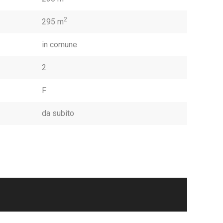
2
295 m
in comune
2
F
da subito