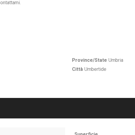
Contattami.
Province/State
Umbria
Città
Umbertide
Superficie