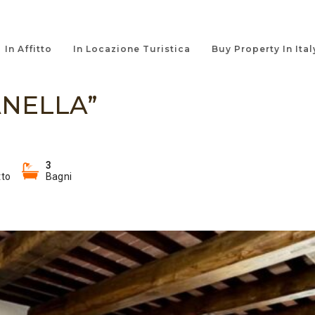
In Affitto
In Locazione Turistica
Buy Property In Ital
ANELLA”
3
tto
Bagni