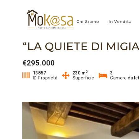
Chi Siamo
In Vendita
“LA QUIETE DI MIGI
€295.000
2
13857
230 m
3
ID Proprietà
Superficie
Camere da le