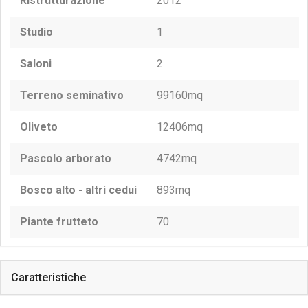
Ristrutturazione
2012
Studio
1
Saloni
2
Terreno seminativo
99160mq
Oliveto
12406mq
Pascolo arborato
4742mq
Bosco alto - altri cedui
893mq
Piante frutteto
70
Caratteristiche