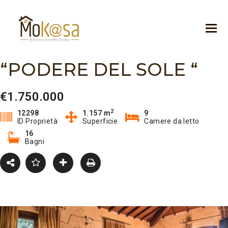
“PODERE DEL SOLE “
€1.750.000
2
12298
1.157 m
9
ID Proprietà
Superficie
Camere da letto
16
Bagni