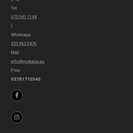
Tel:
075.941.1144
|
Whatsapp:
333.963.0476
Mail:
info@mokasa.eu
P.Iva:
03781710540
Facebook
Instagram