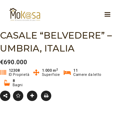
CASALE “BELVEDERE” –
UMBRIA, ITALIA
€690.000
2
12308
1.000 m
11
ID Proprietà
Superficie
Camere da letto
8
Bagni