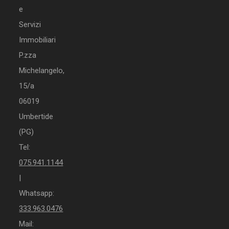
e
Servizi
Immobiliari
P.zza
Michelangelo,
15/a
06019
Umbertide
(PG)
Tel:
075.941.1144
|
Whatsapp:
333.963.0476
Mail: